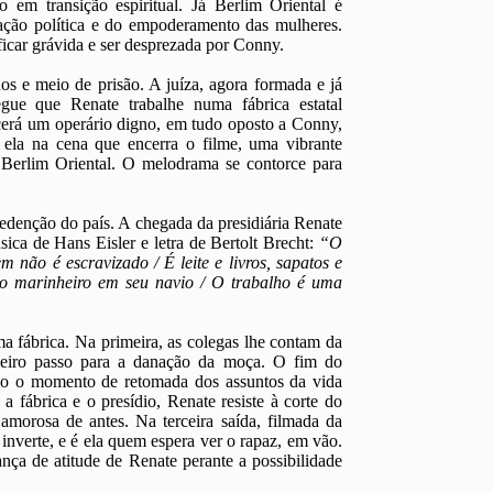
o em transição espiritual. Já Berlim Oriental é
ação política e do empoderamento das mulheres.
ficar grávida e ser desprezada por Conny.
os e meio de prisão. A juíza, agora formada e já
ue que Renate trabalhe numa fábrica estatal
erá um operário digno, em tudo oposto a Conny,
 ela na cena que encerra o filme, uma vibrante
 Berlim Oriental. O melodrama se contorce para
edenção do país. A chegada da presidiária Renate
sica de Hans Eisler e letra de Bertolt Brecht:
“O
não é escravizado / É leite e livros, sapatos e
o marinheiro em seu navio / O trabalho é uma
a fábrica. Na primeira, as colegas lhe contam da
meiro passo para a danação da moça. O fim do
mo o momento de retomada dos assuntos da vida
 fábrica e o presídio, Renate resiste à corte do
 amorosa de antes. Na terceira saída, filmada da
 inverte, e é ela quem espera ver o rapaz, em vão.
ça de atitude de Renate perante a possibilidade