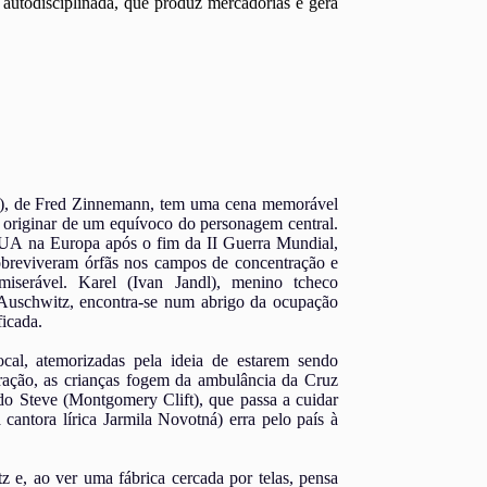
autodisciplinada, que produz mercadorias e gera
), de Fred Zinnemann, tem uma cena memorável
e originar de um equívoco do personagem central.
EUA na Europa após o fim da II Guerra Mundial,
obreviveram órfãs nos campos de concentração e
serável. Karel (Ivan Jandl), menino tcheco
Auschwitz, encontra-se num abrigo da ocupação
ficada.
ocal, atemorizadas pela ideia de estarem sendo
ação, as crianças fogem da ambulância da Cruz
do Steve (Montgomery Clift), que passa a cuidar
cantora lírica Jarmila Novotná) erra pelo país à
 e, ao ver uma fábrica cercada por telas, pensa