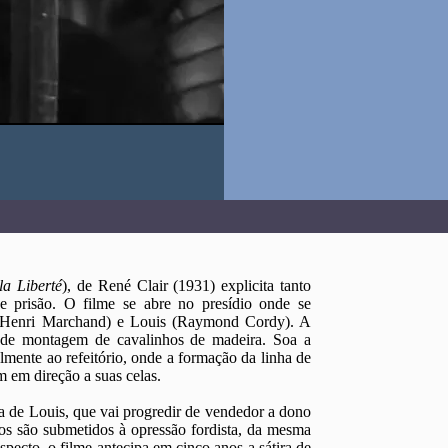
la Liberté
), de René Clair (1931) explicita tanto
 e prisão. O filme se abre no presídio onde se
e (Henri Marchand) e Louis (Raymond Cordy). A
 de montagem de cavalinhos de madeira. Soa a
almente ao refeitório, onde a formação da linha de
 em direção a suas celas.
 de Louis, que vai progredir de vendedor a dono
os são submetidos à opressão fordista, da mesma
specto, o filme antecipa em cinco anos a sátira de