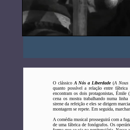
O clássico
A Nós a Liberdade
(
A Nous 
quanto possível a relação entre fábrica
encontram os dois protagonistas, Émil
cena os mostra trabalhando numa linha
sirene da refeição e eles se dirigem marci
montagem se repete. Em seguida, marcham
A comédia musical prosseguirá com a fuga
de uma fábrica de fonógrafos. Os operári
forma que se via na penitenciária. Nesse a