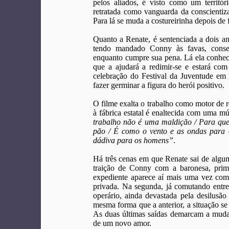
pelos aliados, é visto como um territóri
retratada como vanguarda da conscientiz
Para lá se muda a costureirinha depois de 
Quanto a Renate, é sentenciada a dois an
tendo mandado Conny às favas, conseg
enquanto cumpre sua pena. Lá ela conhec
que a ajudará a redimir-se e estará com
celebração do Festival da Juventude em
fazer germinar a figura do herói positivo.
O filme exalta o trabalho como motor de r
à fábrica estatal é enaltecida com uma mú
trabalho não é uma maldição / Para quem 
pão / É como o vento e as ondas para 
dádiva para os homens”
.
Há três cenas em que Renate sai de algum
traição de Conny com a baronesa, pri
expediente aparece aí mais uma vez co
privada. Na segunda, já comutando entre a
operário, ainda devastada pela desilusão
mesma forma que a anterior, a situação se
As duas últimas saídas demarcam a mudan
de um novo amor.