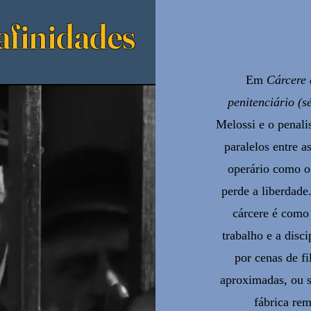
 afinidades
Em
Cárcere 
penitenciário (s
Melossi e o penali
paralelos entre as
operário como o
perde a liberdade.
cárcere é como 
trabalho e a disci
por cenas de f
aproximadas, ou s
fábrica re