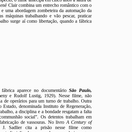
René Clair combina um entrecho romântico com o
os e uma abordagem zombeteira da automação da
as máquinas trabalhando e vão pescar, praticar
alho surge aí como libertação, quando a fábrica
a fábrica aparece no documentário
São Paulo,
ny e Rudolf Lustig, 1929). Nesse filme, não
a de operários para um turno de trabalho. Outra
do Estado, denominada Instituto de Regeneração,
abalho, a disciplina e a bondade resgatam a falta
ommunhão social”. Os detentos trabalham em
 fabricação de vassouras. No livro
A Century of
 J. Sadlier cita a prisão nesse filme como