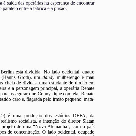
a à saída das operárias na esperança de encontrar
paralelo entre a fábrica e a prisão.
Berlim está dividida. No lado ocidental, quatro
y (Hanns Groth), um
dandy
mulherengo e mau
s cheia de dívidas, uma estudante de direito em
eira e a personagem principal, a operária Renate
a para assegurar que Conny fique com ela, Renate
stido caro e, flagrada pelo irmão pequeno, mata-
le
) é uma produção dos estúdios DEFA, da
alismo socialista, a intenção do diretor Slatan
 o projeto de uma “Nova Alemanha”, com o país
pos de concentração. O lado ocidental, ocupado