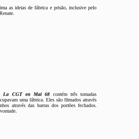
ma as ideias de fábrica e prisão, inclusive pelo
e Renate.
io
La CGT en Mai 68
contém três tomadas
ocupavam uma fábrica. Eles são filmados através
hos através das barras dos portões fechados.
 vontade.