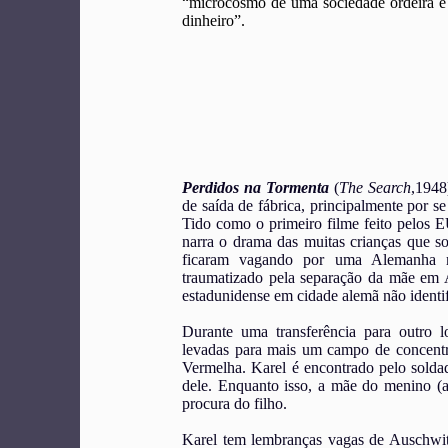
“microcosmo de uma sociedade ordeira e 
dinheiro”.
Perdidos na Tormenta
(
The Search
,1948
de saída de fábrica, principalmente por s
Tido como o primeiro filme feito pelos 
narra o drama das muitas crianças que s
ficaram vagando por uma Alemanha mi
traumatizado pela separação da mãe em 
estadunidense em cidade alemã não identi
Durante uma transferência para outro l
levadas para mais um campo de concentr
Vermelha. Karel é encontrado pelo solda
dele. Enquanto isso, a mãe do menino (a 
procura do filho.
Karel tem lembranças vagas de Auschwitz