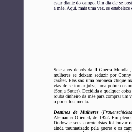
estar diante do campo. Um dia ele se post
a mãe. Aqui, mais uma vez, se estabelece o 
Sete anos depois da II Guerra Mundial, 
mulheres se deixam seduzir por Conn
caráter. Elas são uma baronesa chique ma
vias de se tornar juíza, uma pobre costur
(Sonja Sutter). Decidida a qualquer cois
rouba dinheiro da mãe para comprar um ve
o por sufocamento.
Destinos de Mulheres
(
Frauenschicksa
Alemanha Oriental, de 1952. Em pleno re
Dudow e seus corroteiristas foi louvar
ainda traumatizado pela guerra e os cam