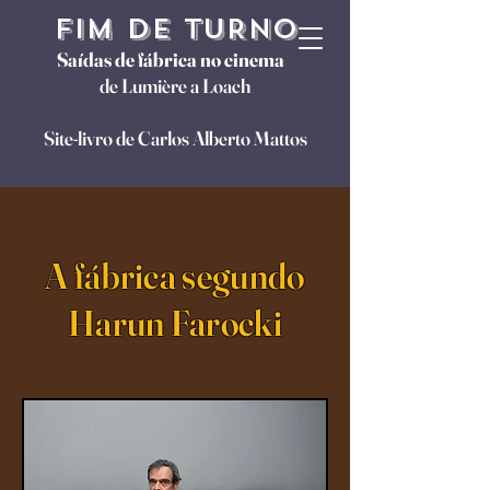
FIM DE TURNO
Saídas de fábrica no cinema
de Lumière a Loach
Site-livro de Carlos Alberto Mattos
A fábrica segundo
Harun Farocki