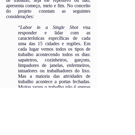
de trabalho, seja ele repetitivo ou não,
apresenta começo, meio e fim. No conceito
do projeto constam as seguintes
considerações:
“
Labor in a Single Shot
visa
responder e lidar com as
características específicas de cada
uma das 15 cidades e regiões. Em
cada lugar vemos todos os tipos de
trabalho acontecendo todos os dias:
sapateiros, cozinheiros, garçons,
limpadores de janelas, enfermeiros,
tatuadores ou trabalhadores do lixo.
Mas a maioria das atividades de
trabalho acontece a portas fechadas.
Muitas vezes o trabalho não é apenas
invisível, mas também inimaginável.
Por isso é vital investigar, abrir os
olhos e pôr-se em movimento. Onde
podemos ver que tipos de trabalho? O
que está oculto? O que acontece no
centro de uma cidade, o que acontece
na periferia? O que é característico e
o que é incomum em cada cidade?