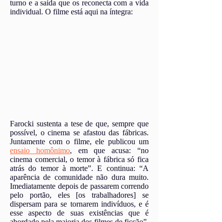
turno e a saída que os reconecta com a vida
individual. O filme está aqui na íntegra:
Farocki sustenta a tese de que, sempre que
possível, o cinema se afastou das fábricas.
Juntamente com o filme, ele publicou um
ensaio homônimo
, em que acusa: “no
cinema comercial, o temor à fábrica só fica
atrás do temor à morte”. E continua: “A
aparência de comunidade não dura muito.
Imediatamente depois de passarem correndo
pelo portão, eles [os trabalhadores] se
dispersam para se tornarem indivíduos, e é
esse aspecto de suas existências que é
abordado pela maioria dos filmes de ficção”.