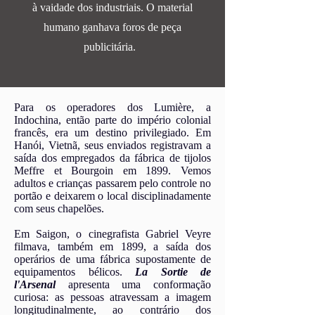
à vaidade dos industriais. O material
humano ganhava foros de peça
publicitária.
Para os operadores dos Lumière, a
Indochina, então parte do império colonial
francês, era um destino privilegiado. Em
Hanói, Vietnã, seus enviados registravam a
saída dos empregados da fábrica de tijolos
Meffre et Bourgoin em 1899. Vemos
adultos e crianças passarem pelo controle no
portão e deixarem o local disciplinadamente
com seus chapelões.
Em Saigon, o cinegrafista Gabriel Veyre
filmava, também em 1899, a saída dos
operários de uma fábrica supostamente de
equipamentos bélicos.
La Sortie de
l'Arsenal
apresenta uma conformação
curiosa: as pessoas atravessam a imagem
longitudinalmente, ao contrário dos