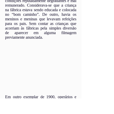
condições reputadamente degradantes e mal
remunerado. Considerava-se que a criança
na fábrica estava sendo educada e colocada
no “bom caminho”. De outro, havia os
meninos e meninas que levavam refeições
para os pais. Sem contar as crianças que
acorriam às fábricas pela simples diversão
de aparecer em alguma filmagem
previamente anunciada.
Em outro exemplar de 1900, operários e
operárias saem de uma fábrica não
identificada na Inglaterra. Esse filme se
torna particularmente interessante dada a